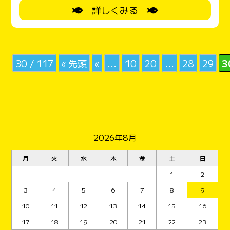
詳しくみる
お持ち帰りのようです。ついばみお持ち帰りの残骸
だったようです。 めだかのお客様へのプレゼント
です。
さん宜しくね。
30 / 117
« 先頭
«
...
10
20
...
28
29
3
2026年8月
月
火
水
木
金
土
日
1
2
3
4
5
6
7
8
9
10
11
12
13
14
15
16
17
18
19
20
21
22
23