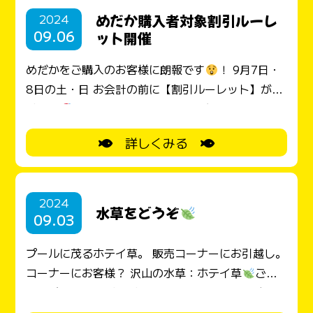
割引をあと一本残し、10％にあたってしまいまし
2024
めだか購入者対象割引ルーレ
た。残念！ チョットしたお楽しみ。楽しんでいただ
09.06
ット開催
けたら、嬉しいです。二日間ありがとうございまし
た
めだかをご購入のお客様に朗報です
！ 9月7日・
8日の土・日 お会計の前に【割引ルーレット】が回
せます
ルーレットの中身は、
割引き10％・
20％・30％。
グッドラック
たまご となって
詳しくみる
いてハズレはありません！ 当たった割引をその場で
お会計で適用致します。
割引きは、めだかを含
みお買い上げ全品に対して適用します。
グッド
2024
ラック
たまごが当たったら、その場でプレゼン
水草をどうぞ
09.03
ト。 ルーレットを回せるのは、お一人1日、1回 是
非ご来店の上、めだかの割引ルーレットをお楽しみ
プールに茂るホテイ草。 販売コーナーにお引越し。
下さい。
コーナーにお客様？ 沢山の水草：ホテイ草
ご自
由にどうぞ！
あらあら、これはこれは？？ホテ
イ草の葉が、、、(-_-;)
なんと、先のお客様？が