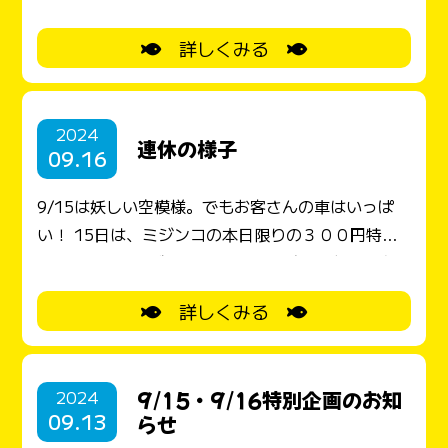
1,000円以上お買上の方に限り、ミジンコ特別価格
詳しくみる
300円でご購入できます。 22日はWでお得感があ
ります
!(^^)!どうぞお楽しみ下さい
2024
連休の様子
09.16
9/15は妖しい空模様。でもお客さんの車はいっぱ
い！ 15日は、ミジンコの本日限りの３００円特売
日！袋入りのミジンコでした。 めだかのおかい物・
めだかすくいを楽しまれました。 お父さんと。 ご
詳しくみる
兄弟で。 初めて挑戦のお父さん：狙ったメダカを掬
ってお見事でした
１６日は、敬老の日におじい
ちゃんを誘って、一緒にめだかすくいを楽しんでい
2024
9/15・9/16特別企画のお知
ます。初体験ながら、上手に掬っていました。 おじ
09.13
らせ
いちゃん・おばあちゃんに協賛品の折り紙作品のプ