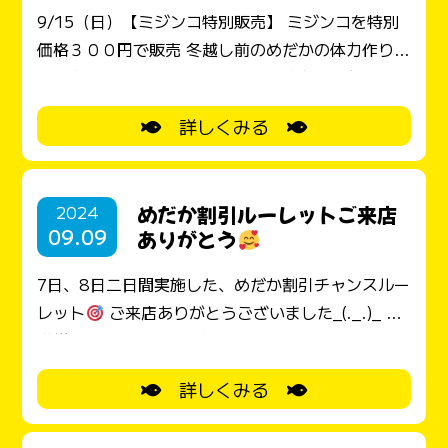
レゼント
僕が選びました。大きいお花とかわい
9/15（日）【ミジンコ特別販売】 ミジンコを特別
い傘と金魚の飾り
おじいちゃんおばあちゃんにお
価格３００円で販売 冬越し前のめだかの体力作り用
土産だよ
めだかのグッドラックから、紅白めだ
にご利用下さい。 9/16（祝）【敬老の日お祝いめ
か
３匹のプレゼント
グッドラックにもお
だかプレゼント
】 ６５歳以上のおじいちゃんお
祝いのお花が咲いていました
いつまでもお元気で
詳しくみる
ばあちゃんに紅白めだか２匹プレゼント
６５
ご来店ありがとうございました_(._.)_
歳以下でも、おじいちゃんおばあちゃんにお祝いに
めだかを贈りたい！という方もOK。 ※１４日～
2024
めだか割引ルーレットご来店
１６日の３連休めだかすくいも実施 ご家族皆さんで
09.09
ありがとう
お越しください！
7日、8日二日間実施した、めだか割引チャンスルー
レット
ご来店ありがとうございました_(._.)_ 空
模様も何とかギリギリ営業時間をクリアできまし
た。雨宿りタイムもありました。 お会計前にルーレ
詳しくみる
ットを廻しチャンスを！ 10％割引の次のお客様
は、グッドラック
たまごがあたりました。 30％