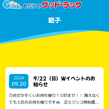
範子
2024
9/22（日）Wイベントのお
09.20
知らせ
①めだかすくいお持ち帰り１０匹まで！！ 掬えなく
ても５匹のお持ち帰りです
②ミジンコ特別価格
販売（当日限り） 前回好評につき、今回はめだかを