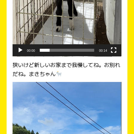
00:00
00:14
狭いけど新しいお家まで我慢してね。お別れ
だね。まきちゃん
動
画
プ
レ
ー
ヤ