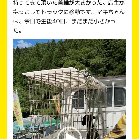
持ってきて頂いた首輪が大きかった。店主が
抱っこしてトラックに移動です。マキちゃん
は、今日で生後40日、まだまだ小さかっ
た。
動
画
プ
レ
ー
ヤ
ー