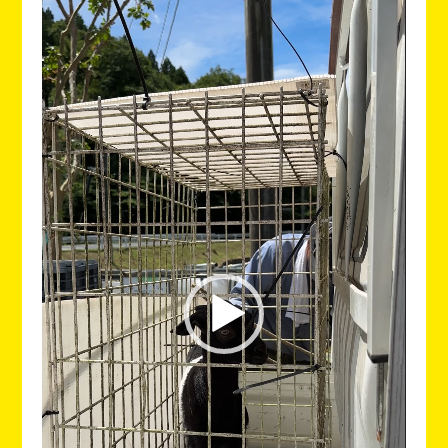
動
画
プ
レ
ー
ヤ
ー