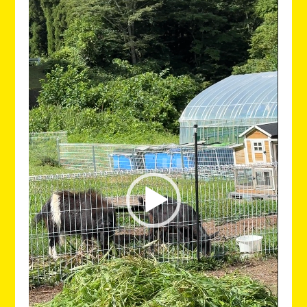
画
プ
レ
ー
ヤ
ー