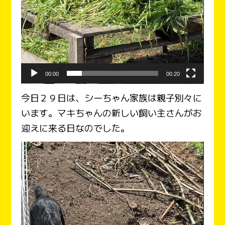
00:00
00:20
今日２９日は、シーちゃん家族は親子別々に
います。マキちゃんの新しい飼い主さんがお
迎えに来る日なのでした。
動
画
プ
レ
ー
ヤ