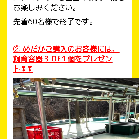
お楽しみください。
先着60名様で終了です。
②
めだかご購入のお客様には、
飼育容器３０ℓ１個をプレゼン
ト❣❣