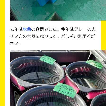
グレー
去年は
水色
の容器でした。今年は
の大
きい方の容器になります。どうぞご利用くだ
さい。