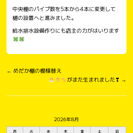
中央棚のパイプ数を5本から4本に変更して
樋の設置へと進みました。
給水排水設備作りにも店主の力がはいります
← めだか棚の模様替え
がまた生まれました❣ →
2026年8月
月
火
水
木
金
土
日