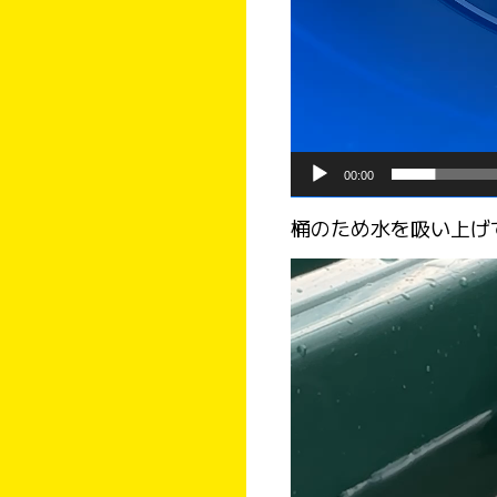
00:00
桶のため水を吸い上げ
動
画
プ
レ
ー
ヤ
ー