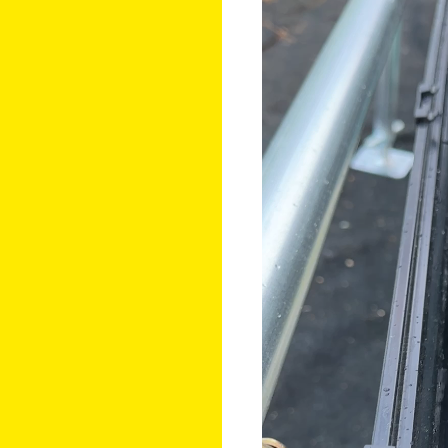
レ
ー
ヤ
ー