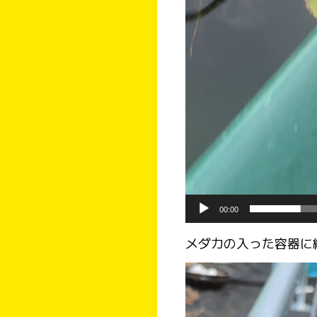
00:00
メダカの入った容器に
動
画
プ