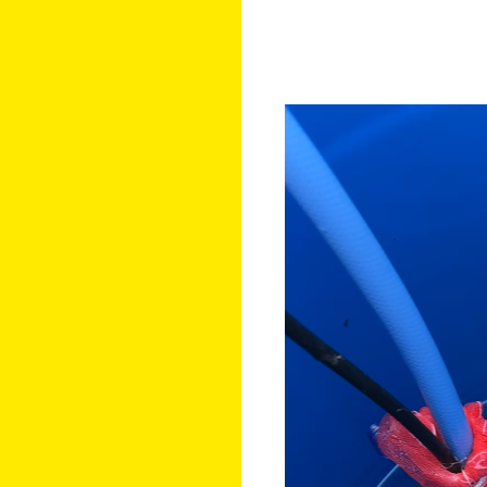
動
画
プ
レ
ー
ヤ
ー