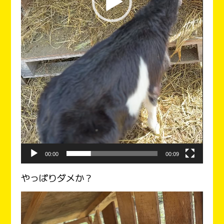
00:00
00:09
やっぱりダメか？
動
画