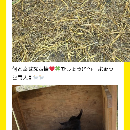
何と幸せな表情
でしょう(^^♪ よぉっ
ご両人❣
動
画
プ
レ
ー