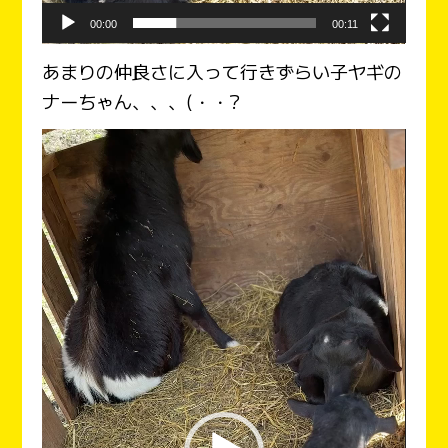
00:00
00:11
あまりの仲良さに入って行きずらい子ヤギの
ナーちゃん、、、(・・?
動
画
プ
レ
ー
ヤ
ー