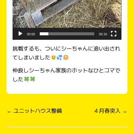
00:00
00:16
挑戦するも、ついにシーちゃんに追い出され
てしまいました
仲良しシーちゃん家族のホットなひとコマで
した
← ユニットハウス整備
４月春突入 →