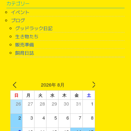
カテゴリー
イベント
ブログ
グッドラック日記
生き物たち
販売準備
飼育日誌
2026年 8月
日
月
火
水
木
金
土
26
27
28
29
30
31
1
2
3
4
5
6
7
8