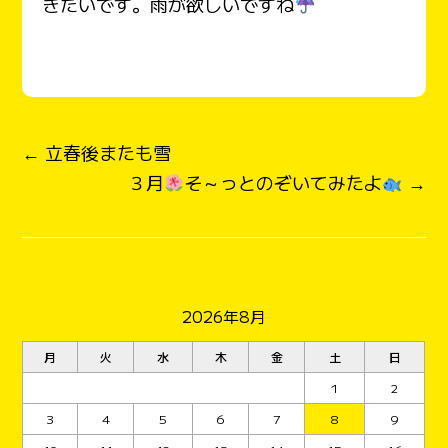
きたいです。雨が欲しいですね
← 立春後またも雪
３月
そ～っとのぞいてみたよ
→
2026年8月
月
火
水
木
金
土
日
1
2
3
4
5
6
7
8
9