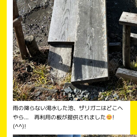
雨の降らない渇水した池、ザリガニはどこへ
やら… 再利用の板が提供されました
!
(^^)!