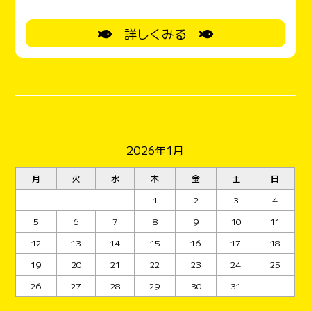
ちいただきます。暖かい春が待ちどおしいですね。
詳しくみる
にわとりたちも元気に元旦の朝をお知らせ
してくれました。 ヤギのクーちゃんも元気です！今
年もよろしくお願いします。 皆さんのお元気な姿に
お会いできるのを楽しみにしております。
2026年1月
月
火
水
木
金
土
日
1
2
3
4
5
6
7
8
9
10
11
12
13
14
15
16
17
18
19
20
21
22
23
24
25
26
27
28
29
30
31