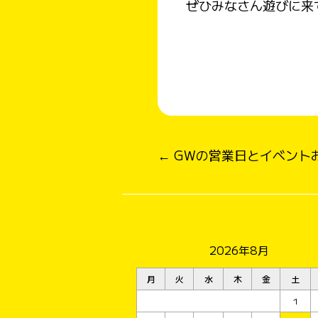
ぜひみなさん遊びに来
← GWの営業日とイベント
2026年8月
月
火
水
木
金
土
1