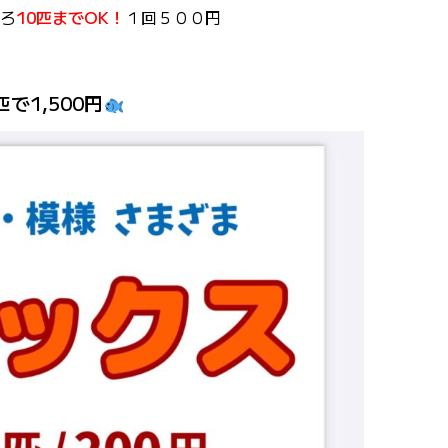
ころ
10匹までOK！
１回５００円
で1,500円