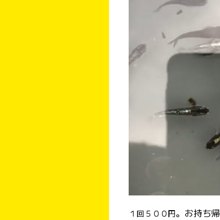
。お持ち帰
１回５００円