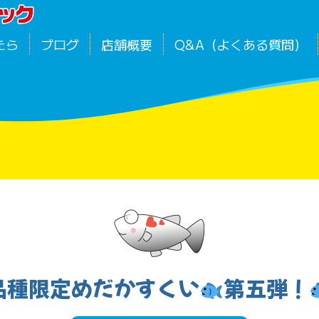
たら
ブログ
店舗概要
Q&A（よくある質問）
品種限定めだかすくい
第五弾！