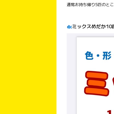
通常お持ち帰り5匹のと
ミックスめだか10匹