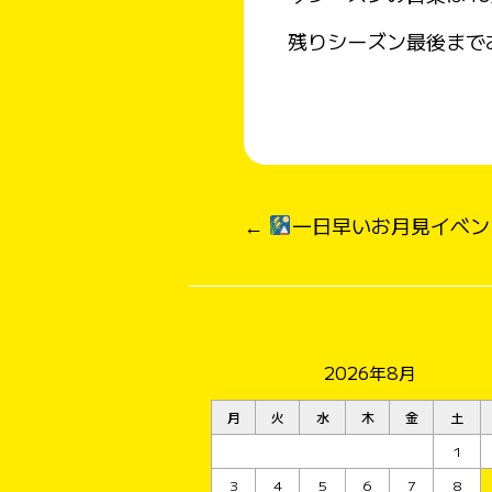
残りシーズン最後まで
←
一日早いお月見イベン
2026年8月
月
火
水
木
金
土
1
3
4
5
6
7
8