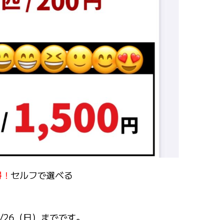
得！
セルフで選べる
/26（日）までです。