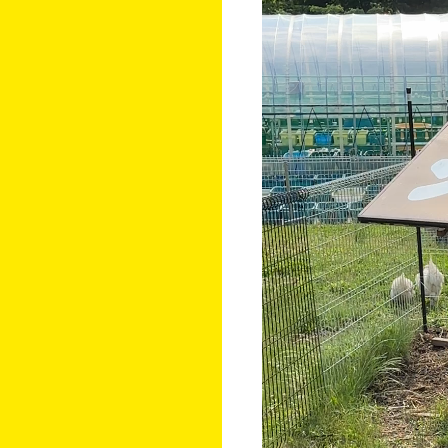
ー
ヤ
ー