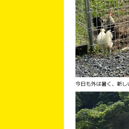
今日も外は暑く、新し
動
画
プ
レ