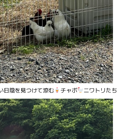
い日陰を見つけて涼む
チャボ
ニワトリたち