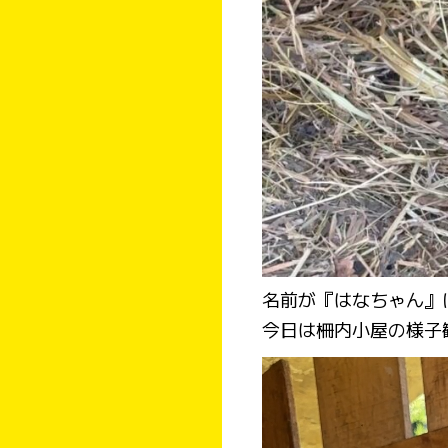
名前が『はなちゃん』
今日は柵内小屋の様子
動
画
プ