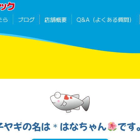
たら
ブログ
店舗概要
Q&A（よくある質問）
子ヤギの名は＊はなちゃん
です