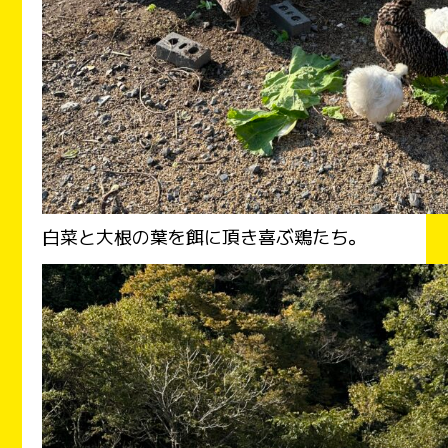
白菜と大根の葉を餌に頂き喜ぶ鶏たち。