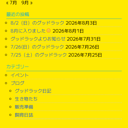
« 7月
9月 »
(^^)! 残暑厳しいので熱中症気に付けて、お過ごし
最近の投稿
下さい。
8/2（日）のグッドラック
2026年8月3日
8月に入りました
2026年8月1日
グッドラックよりお知らせ
2026年7月31日
7/26(日）のグッドラック
2026年7月26日
7/25（土）のグッドラック
2026年7月25日
カテゴリー
イベント
ブログ
グッドラック日記
生き物たち
販売準備
飼育日誌