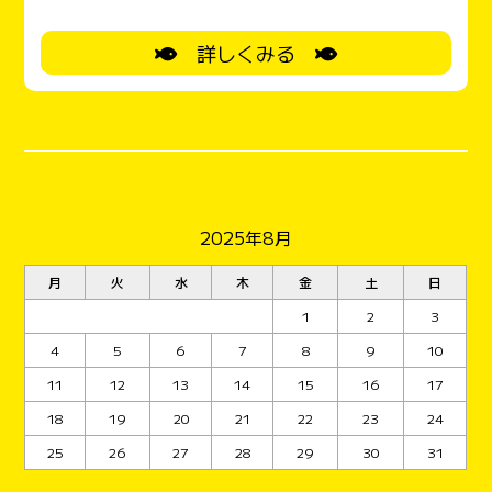
(笑)
さんにもおすそ分け
ご馳走さまで
詳しくみる
した。 暑い日差しの中ご来店。早速めだかすくい
見ていたおばあちゃんが参戦
お孫さんの応援
があります。身体の不自由さはなんのその！頑張り
に
拍手
です。 販売コーナーでは、お気に入り
めだかの選定
ご家族みんなで
いい光景
ダル
マめだかに集中しているお客さんも、、、悩みます
2025年8月
次は、おもちゃ
さかなつりで遊びます
。 兄
妹で最後の
さかなまで釣り上げます
全部釣り
月
火
水
木
金
土
日
上げた後は、 こちらのご兄妹も、釣り上げた後は、
1
2
3
お菓子つりも楽しみ、 おみやげに
と御菓子を頂
4
5
6
7
8
9
10
きました。 お気に入りのおさかな
を手にして、
11
12
13
14
15
16
17
写真撮らせてくれてありがとう
!(^^)! 今日は、
18
19
20
21
22
23
24
夏休み企画めだかすくい１０匹までお持ち帰りが人
25
26
27
28
29
30
31
気でした
魚とお菓子のつりでも遊んでくれてあ
りがとう
!(^^)! 暑い中来てくれてありがとう
!