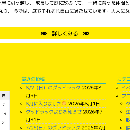
育った仲間と固まっている場面が多かったの
すが、 半年後１２月１１日、めでたく初卵にお目にかかりました
みました。 17ｇ重かったですね。 本日１２日に産んだ
たまごです。前日より重くなっていました。 順調に毎日、そし
詳しくみる
はんのひよこの成長が待っています。１１月２
ています。 寒さが厳しくなっていく中で頑張って産んでくれてありが
っぱい食べてね
最近の投稿
カテ
8/2（日）のグッドラック
2026年8
イ
月3日
ブ
日
8月に入りました
2026年8月1日
7
グッドラックよりお知らせ
2026年7
14
月31日
21
7/26(日）のグッドラック
2026年7月