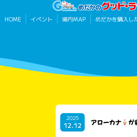
HOME
イベント
場内MAP
めだかを購入し
2025
アローカナ
が
12.12