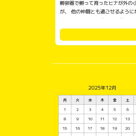
孵卵器で孵って育ったヒナが外の小屋に引っ越し、 成長して庭に放されて、 一緒に
が、 他の仲間とも過ごせるようになり、 今では、庭でそれぞれ自由に過ごせています。大人になった証ですね。どの子が産み始め
たのかは不明で
ーカナも産むようになってくるのが楽しみです(^^♪ 次は、ヒナから育てた岡崎おう
０日生まれがもうこんなに大きくなたので2容器に分けて育て
とう❣頂いた白菜や大根の葉をい
2025年12月
月
火
水
木
金
土
1
2
3
4
5
6
8
9
10
11
12
13
15
16
17
18
19
20