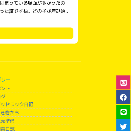
青い卵です！ ウコッケイの
たまごと比較して
て別のアロ
ゴリー
ベント
ログ
グッドラック日記
生き物たち
販売準備
飼育日誌